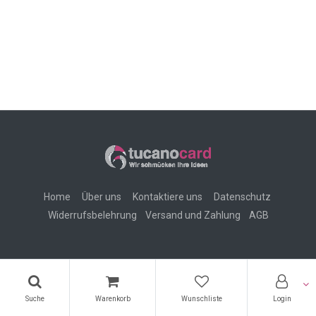
Home
Über uns
Kontaktiere uns
Datenschutz
Widerrufsbelehrung
Versand und Zahlung
AGB
Copyright ©
tucanocard - Süleyman Akbulut
-
Rechtliche
Hinweise (Impressum)
Suche
Warenkorb
Wunschliste
Login