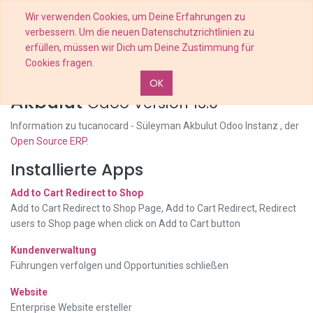
Wir verwenden Cookies, um Deine Erfahrungen zu
verbessern. Um die neuen Datenschutzrichtlinien zu
erfüllen, müssen wir Dich um Deine Zustimmung für
Cookies fragen.
tucanocard - Süleyman
OK
Akbulut
Odoo Version 13.0
Information zu tucanocard - Süleyman Akbulut Odoo Instanz , der
Open Source ERP
.
Installierte Apps
Add to Cart Redirect to Shop
Add to Cart Redirect to Shop Page, Add to Cart Redirect, Redirect
users to Shop page when click on Add to Cart button
Kundenverwaltung
Führungen verfolgen und Opportunities schließen
Website
Enterprise Website ersteller